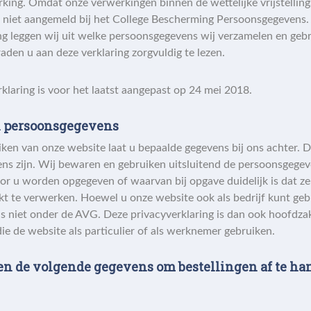
ing. Omdat onze verwerkingen binnen de wettelijke vrijstelling
ze niet aangemeld bij het College Bescherming Persoonsgegevens.
ng leggen wij uit welke persoonsgegevens wij verzamelen en geb
raden u aan deze verklaring zorgvuldig te lezen.
klaring is voor het laatst aangepast op 24 mei 2018.
n persoonsgegevens
ken van onze website laat u bepaalde gegevens bij ons achter. 
ns zijn. Wij bewaren en gebruiken uitsluitend de persoonsgegev
or u worden opgegeven of waarvan bij opgave duidelijk is dat ze
t te verwerken. Hoewel u onze website ook als bedrijf kunt gebr
s niet onder de AVG. Deze privacyverklaring is dan ook hoofdzak
ie de website als particulier of als werknemer gebruiken.
en de volgende gegevens om bestellingen af te ha