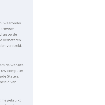
n, waaronder
w browser
drag op de
e verbeteren.
en verstrekt.
ers de website
an uw computer
igde Staten.
beleid van
time gebruikt