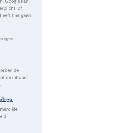
n. Google kan
rplicht, of
heeft hier geen
kregen
worden de
 of de inhoud
.
dres.
mmerciële
eid