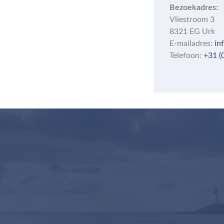
Bezoekadres:
Vliestroom 3
8321 EG Urk
E-mailadres:
in
Telefoon:
+31 (