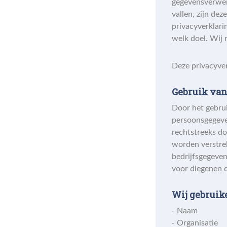
gegevensverwerk
vallen, zijn de
privacyverklari
welk doel. Wij 
Deze privacyver
Gebruik va
Door het gebrui
persoonsgegeve
rechtstreeks do
worden verstrek
bedrijfsgegeven
voor diegenen d
Wij gebruik
- Naam
- Organisatie