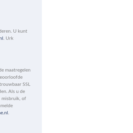
jderen. U kunt
nl
. Urk
de maatregelen
geoorloofde
etrouwbaar SSL
en. Als u de
 misbruik, of
amelde
e.nl
.