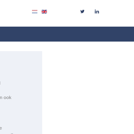
l
an ook
e