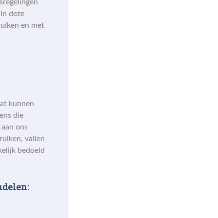
sregelingen
 In deze
ruiken en met
Dat kunnen
ens die
 aan ons
uiken, vallen
elijk bedoeld
ndelen: