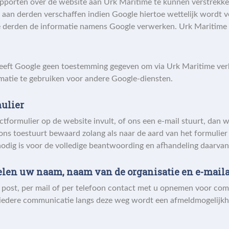
pporten over de website aan Urk Maritime te kunnen verstrekke
 aan derden verschaffen indien Google hiertoe wettelijk wordt ve
e derden de informatie namens Google verwerken. Urk Maritime 
eeft Google geen toestemming gegeven om via Urk Maritime ver
matie te gebruiken voor andere Google-diensten.
ulier
ctformulier op de website invult, of ons een e-mail stuurt, dan 
ons toestuurt bewaard zolang als naar de aard van het formulier
odig is voor de volledige beantwoording en afhandeling daarvan
len uw naam, naam van de organisatie en e-maila
 post, per mail of per telefoon contact met u opnemen voor co
j iedere communicatie langs deze weg wordt een afmeldmogelijkh