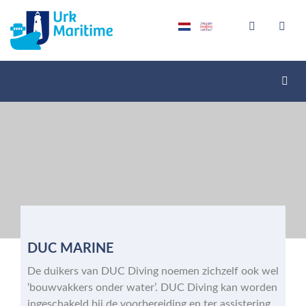
Scha
navig
DUC MARINE
De duikers van DUC Diving noemen zichzelf ook wel
‘bouwvakkers onder water’. DUC Diving kan worden
ingeschakeld bij de voorbereiding en ter assistering