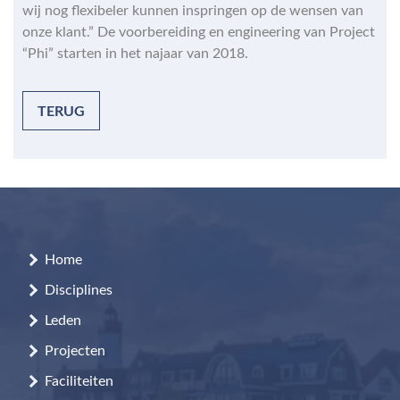
wij nog flexibeler kunnen inspringen op de wensen van
onze klant.” De voorbereiding en engineering van Project
“Phi” starten in het najaar van 2018.
TERUG
Home
Disciplines
Leden
Projecten
Faciliteiten