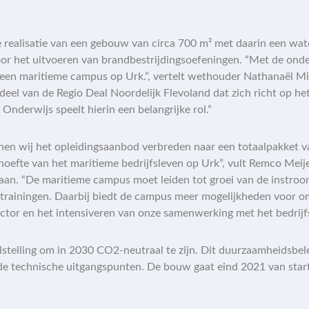
realisatie van een gebouw van circa 700 m² met daarin een wate
voor het uitvoeren van brandbestrijdingsoefeningen. “Met de onde
an een maritieme campus op Urk.”, vertelt wethouder Nathanaël 
deel van de Regio Deal Noordelijk Flevoland dat zich richt op 
Onderwijs speelt hierin een belangrijke rol.”
n wij het opleidingsaanbod verbreden naar een totaalpakket v
ehoefte van het maritieme bedrijfsleven op Urk”, vult Remco Meije
aan. “De maritieme campus moet leiden tot groei van de instroo
trainingen. Daarbij biedt de campus meer mogelijkheden voor om
ctor en het intensiveren van onze samenwerking met het bedrijfs
elstelling om in 2030 CO2-neutraal te zijn. Dit duurzaamheidsb
de technische uitgangspunten. De bouw gaat eind 2021 van start