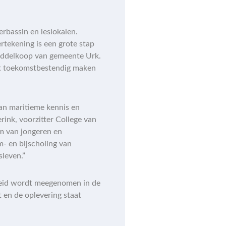
rbassin en leslokalen.
rtekening is een grote stap
Middelkoop van gemeente Urk.
het toekomstbestendig maken
an maritieme kennis en
rink, voorzitter College van
m van jongeren en
- en bijscholing van
leven.”
eleid wordt meegenomen in de
 en de oplevering staat